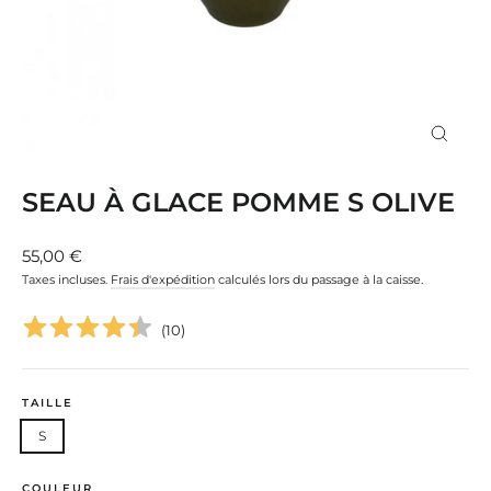
FERM
(ESC)
SEAU À GLACE POMME S OLIVE
Prix
55,00 €
régulier
Taxes incluses.
Frais d'expédition
calculés lors du passage à la caisse.
(
10
)
TAILLE
S
COULEUR