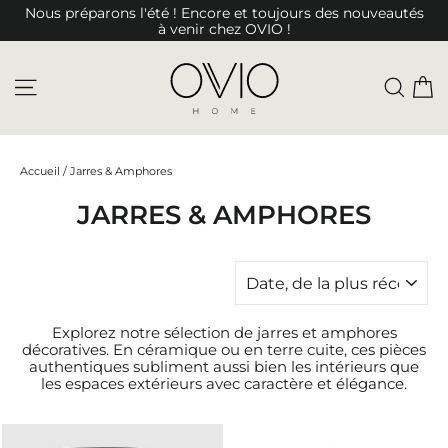
Passer
Nous préparons l'été ! Encore et toujours des nouveautés
au
à venir chez OVIO !
contenu
P
NAVIGATION
REC
Accueil
/
Jarres & Amphores
JARRES & AMPHORES
APPLIQUER
Explorez notre sélection de jarres et amphores
décoratives. En céramique ou en terre cuite, ces pièces
authentiques subliment aussi bien les intérieurs que
les espaces extérieurs avec caractère et élégance.