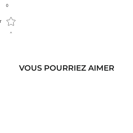
0
Star rating
r
VOUS POURRIEZ AIMER