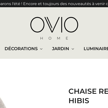
rons l'été ! Encore et toujours des nouveautés à venir 
DÉCORATIONS
JARDIN
LUMINAIR
CHAISE R
HIBIS