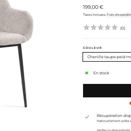
Prix
199,00 €
régulier
Taxes incluses.
Frais d'expédit
(
0
)
COULEUR
Chenille taupe peid m
En stock
Récupération dis
Habituellement prête 
Vérifier la disponibili