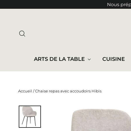
Passer
Nous prépa
au
contenu
RECHERCHER
ARTS DE LA TABLE
CUISINE
Accueil
/
Chaise repas avec accoudoirs Hibis