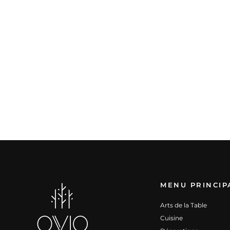
Chaise repas avec accoudoirs
Hibis
199,00 €
MENU PRINCIP
Arts de la Table
Cuisine