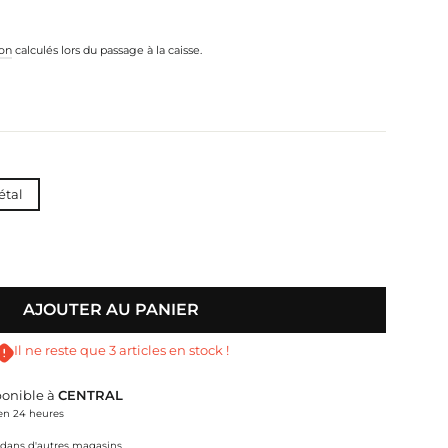
ion
calculés lors du passage à la caisse.
étal
AJOUTER AU PANIER
Il ne reste que 3 articles en stock !
ponible à
CENTRAL
en 24 heures
té dans d'autres magasins